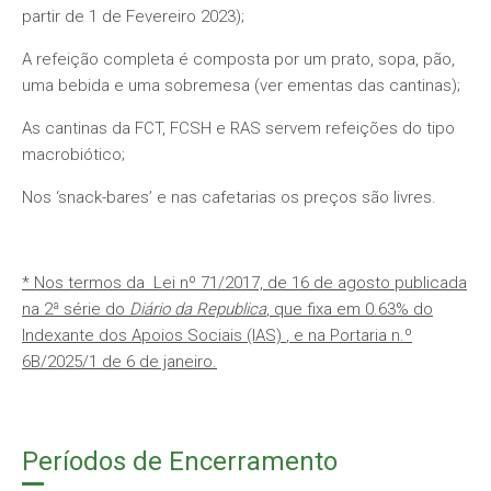
partir de 1 de Fevereiro 2023);
A refeição completa é composta por um prato, sopa, pão,
uma bebida e uma sobremesa (ver ementas das cantinas);
As cantinas da FCT, FCSH e RAS servem refeições do tipo
macrobiótico;
Nos ‘snack-bares’ e nas cafetarias os preços são livres.
* Nos termos da Lei nº 71/2017, de 16 de agosto publicada
na 2ª série do
Diário da Republica
, que fixa em 0.63% do
Indexante dos Apoios Sociais (IAS)
, e na Portaria n.º
6B/2025/1 de 6 de janeiro
.
Períodos de Encerramento