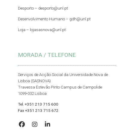
Desporto –
desporto@unl.pt
Desenvolvimento Humano – gdh@unl.pt
Loja –
lojasasnova@unl.pt
MORADA / TELEFONE
Serviços de Acção Social da Universidade Nova de
Lisboa (SASNOVA)
Travessa Estevão Pinto Campus de Campolide
1099-032 Lisboa
Tel. +351 213 715 600
Fax +351 213 715 672