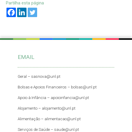
Partilha esta página
EMAIL
Geral –
sasnova@unl.pt
Bolsas e Apoios Financeiros –
bolsas@unl.pt
Apoio à Infância –
apoioinfancia@unl.pt
Alojamento –
alojamento@unl.pt
Alimentação –
alimentacao@unl.pt
Serviços de Saúde –
saude@unl.pt