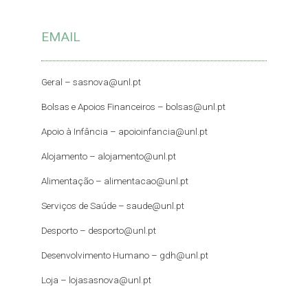
EMAIL
Geral –
sasnova@unl.pt
Bolsas e Apoios Financeiros –
bolsas@unl.pt
Apoio à Infância –
apoioinfancia@unl.pt
Alojamento –
alojamento@unl.pt
Alimentação –
alimentacao@unl.pt
Serviços de Saúde –
saude@unl.pt
Desporto –
desporto@unl.pt
Desenvolvimento Humano – gdh@unl.pt
Loja –
lojasasnova@unl.pt