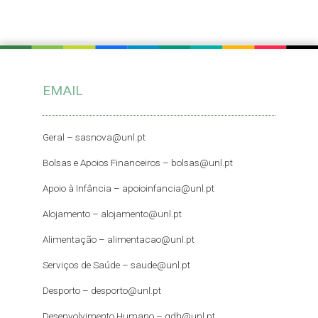
EMAIL
Geral –
sasnova@unl.pt
Bolsas e Apoios Financeiros –
bolsas@unl.pt
Apoio à Infância –
apoioinfancia@unl.pt
Alojamento –
alojamento@unl.pt
Alimentação –
alimentacao@unl.pt
Serviços de Saúde –
saude@unl.pt
Desporto –
desporto@unl.pt
Desenvolvimento Humano – gdh@unl.pt