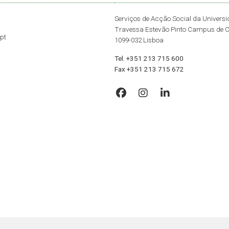
Serviços de Acção Social da Univers
Travessa Estevão Pinto Campus de 
pt
1099-032 Lisboa
Tel. +351 213 715 600
Fax +351 213 715 672