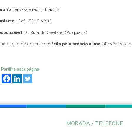
rário
: terças-feiras, 14h às 17h
ontacto
: +351 213 715 600
esponsável
: Dr. Ricardo Caetano (Psiquiatra)
marcação de consultas é
feita pelo próprio aluno
, através do e-m
Partilha esta página
MORADA / TELEFONE