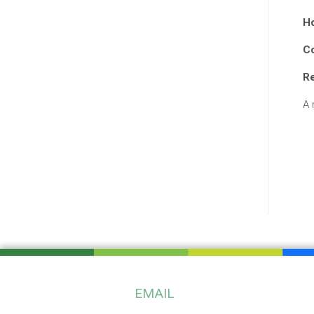
Ho
C
R
A 
EMAIL