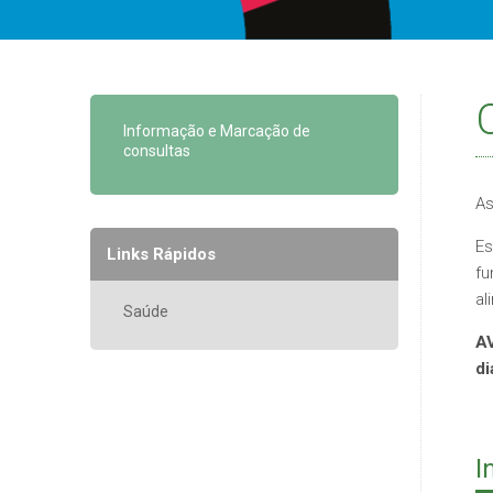
Informação e Marcação de
consultas
As
Es
Links Rápidos
fu
al
Saúde
AV
di
I