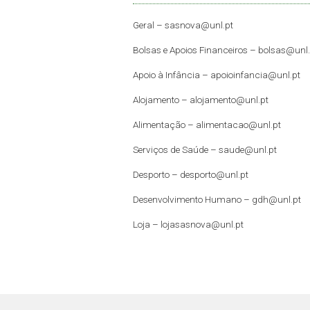
Geral –
sasnova@unl.pt
Bolsas e Apoios Financeiros –
bolsas@unl.
Apoio à Infância –
apoioinfancia@unl.pt
Alojamento –
alojamento@unl.pt
Alimentação –
alimentacao@unl.pt
Serviços de Saúde –
saude@unl.pt
Desporto –
desporto@unl.pt
Desenvolvimento Humano – gdh@unl.pt
Loja –
lojasasnova@unl.pt