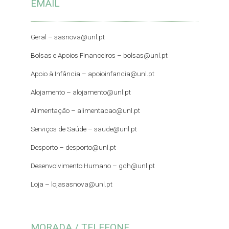
EMAIL
Geral –
sasnova@unl.pt
Bolsas e Apoios Financeiros –
bolsas@unl.pt
Apoio à Infância –
apoioinfancia@unl.pt
Alojamento –
alojamento@unl.pt
Alimentação –
alimentacao@unl.pt
Serviços de Saúde –
saude@unl.pt
Desporto –
desporto@unl.pt
Desenvolvimento Humano – gdh@unl.pt
Loja –
lojasasnova@unl.pt
MORADA / TELEFONE