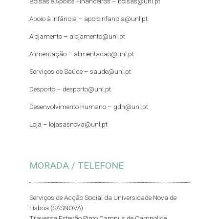
Bolsas e Apoios Financeiros –
bolsas@unl.pt
Apoio à Infância –
apoioinfancia@unl.pt
Alojamento –
alojamento@unl.pt
Alimentação –
alimentacao@unl.pt
Serviços de Saúde –
saude@unl.pt
Desporto –
desporto@unl.pt
Desenvolvimento Humano – gdh@unl.pt
Loja –
lojasasnova@unl.pt
MORADA / TELEFONE
Serviços de Acção Social da Universidade Nova de
Lisboa (SASNOVA)
Travessa Estevão Pinto Campus de Campolide