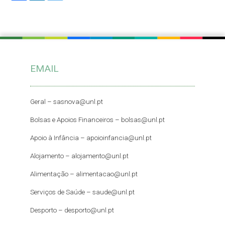
EMAIL
Geral –
sasnova@unl.pt
Bolsas e Apoios Financeiros –
bolsas@unl.pt
Apoio à Infância –
apoioinfancia@unl.pt
Alojamento –
alojamento@unl.pt
Alimentação –
alimentacao@unl.pt
Serviços de Saúde –
saude@unl.pt
Desporto –
desporto@unl.pt