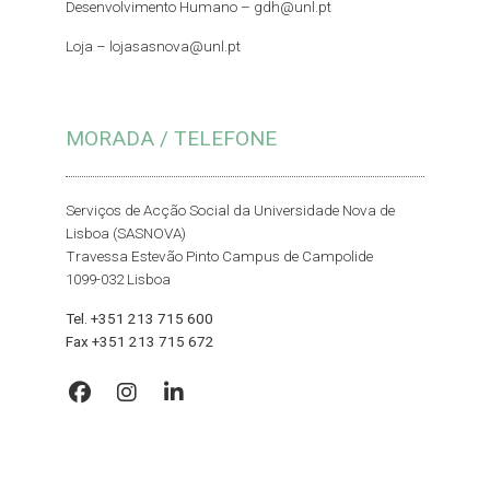
Desenvolvimento Humano – gdh@unl.pt
Loja –
lojasasnova@unl.pt
MORADA / TELEFONE
Serviços de Acção Social da Universidade Nova de
Lisboa (SASNOVA)
Travessa Estevão Pinto Campus de Campolide
1099-032 Lisboa
Tel. +351 213 715 600
Fax +351 213 715 672