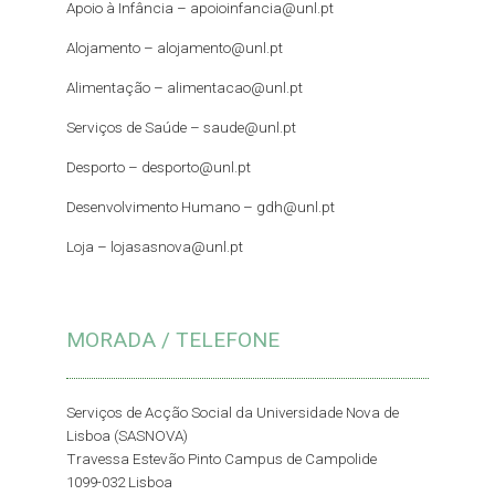
Apoio à Infância –
apoioinfancia@unl.pt
Alojamento –
alojamento@unl.pt
Alimentação –
alimentacao@unl.pt
Serviços de Saúde –
saude@unl.pt
Desporto –
desporto@unl.pt
Desenvolvimento Humano – gdh@unl.pt
Loja –
lojasasnova@unl.pt
MORADA / TELEFONE
Serviços de Acção Social da Universidade Nova de
Lisboa (SASNOVA)
Travessa Estevão Pinto Campus de Campolide
1099-032 Lisboa