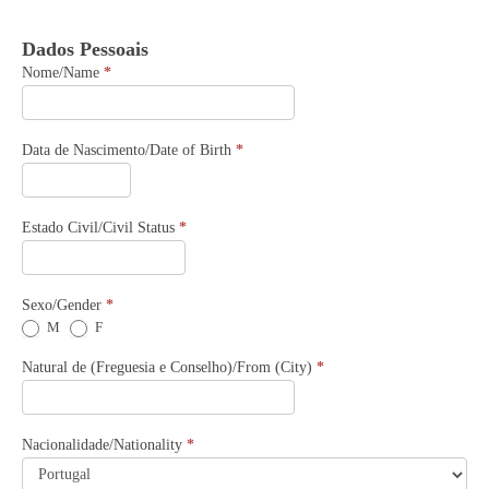
Formulario
Dados Pessoais
pedido
emergencia
Nome/Name
*
Data de Nascimento/Date of Birth
*
Estado Civil/Civil Status
*
Sexo/Gender
*
M
F
Natural de (Freguesia e Conselho)/From (City)
*
Nacionalidade/Nationality
*