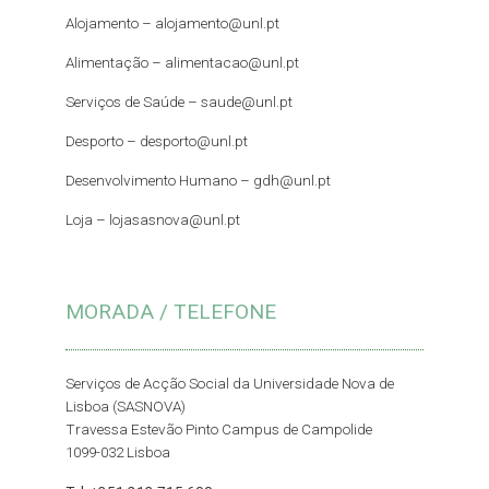
Alojamento –
alojamento@unl.pt
Alimentação –
alimentacao@unl.pt
Serviços de Saúde –
saude@unl.pt
Desporto –
desporto@unl.pt
Desenvolvimento Humano – gdh@unl.pt
Loja –
lojasasnova@unl.pt
MORADA / TELEFONE
Serviços de Acção Social da Universidade Nova de
Lisboa (SASNOVA)
Travessa Estevão Pinto Campus de Campolide
1099-032 Lisboa