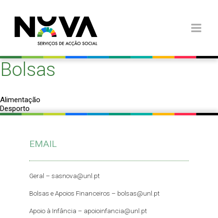
Bolsas
Navegação
Alimentação
de
Desporto
artigos
EMAIL
Geral –
sasnova@unl.pt
Bolsas e Apoios Financeiros –
bolsas@unl.pt
Apoio à Infância –
apoioinfancia@unl.pt