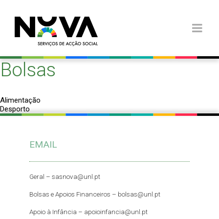
Bolsas
Navegação
Alimentação
de
Desporto
artigos
EMAIL
Geral –
sasnova@unl.pt
Bolsas e Apoios Financeiros –
bolsas@unl.pt
Apoio à Infância –
apoioinfancia@unl.pt