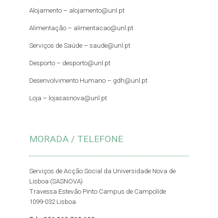
Alojamento –
alojamento@unl.pt
Alimentação –
alimentacao@unl.pt
Serviços de Saúde –
saude@unl.pt
Desporto –
desporto@unl.pt
Desenvolvimento Humano – gdh@unl.pt
Loja –
lojasasnova@unl.pt
MORADA / TELEFONE
Serviços de Acção Social da Universidade Nova de
Lisboa (SASNOVA)
Travessa Estevão Pinto Campus de Campolide
1099-032 Lisboa