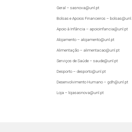
Geral –
sasnova@unl.pt
Bolsas e Apoios Financeiros –
bolsas@unl.
Apoio à Infância –
apoioinfancia@unl.pt
Alojamento –
alojamento@unl.pt
Alimentação –
alimentacao@unl.pt
Serviços de Saúde –
saude@unl.pt
Desporto –
desporto@unl.pt
Desenvolvimento Humano – gdh@unl.pt
Loja –
lojasasnova@unl.pt