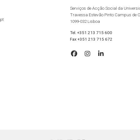
Serviços de Acção Social da Univers
Travessa Estevão Pinto Campus de 
pt
1099-032 Lisboa
Tel. +351 213 715 600
Fax +351 213 715 672