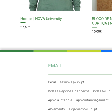
Hoodie | NOVA University
BLOCO DE N
CORTIÇA | 
27,50
€
10,00
€
EMAIL
Geral –
sasnova@unl.pt
Bolsas e Apoios Financeiros –
bolsas@unl.
Apoio à Infância –
apoioinfancia@unl.pt
Alojamento –
alojamento@unl.pt