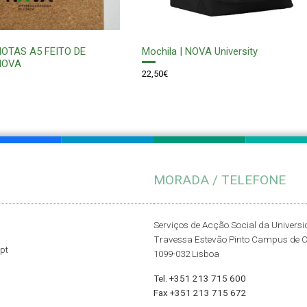
OTAS A5 FEITO DE
Mochila | NOVA University
NOVA
22,50
€
MORADA / TELEFONE
Serviços de Acção Social da Univers
Travessa Estevão Pinto Campus de 
pt
1099-032 Lisboa
Tel. +351 213 715 600
Fax +351 213 715 672