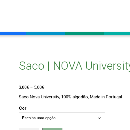
Saco | NOVA Universit
Price
3,00
€
–
5,00
€
range:
Saco Nova University; 100% algodão, Made in Portugal
3,00€
through
5,00€
Cor