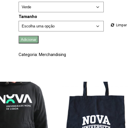
Tamanho
Limpar
Quantidade
Adicionar
de
Hoodie
|
Categoria:
Merchandising
NOVA
University