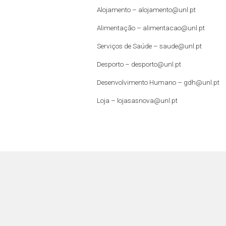
Alojamento –
alojamento@unl.pt
Alimentação –
alimentacao@unl.pt
Serviços de Saúde –
saude@unl.pt
Desporto –
desporto@unl.pt
Desenvolvimento Humano – gdh@unl.pt
Loja –
lojasasnova@unl.pt