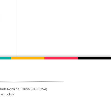
idade Nova de Lisboa (SASNOVA)
Campolide