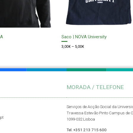
VA
Saco | NOVA University
Price
3,00
€
–
5,00
€
range:
3,00€
through
5,00€
MORADA / TELEFONE
Serviços de Acção Social da Univers
Travessa Estevão Pinto Campus de 
pt
1099-032 Lisboa
Tel. +351 213 715 600