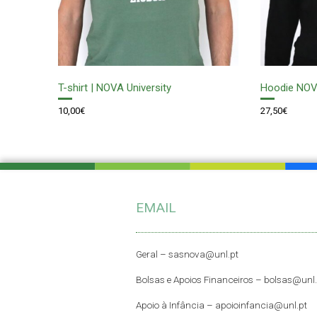
T-shirt | NOVA University
Hoodie NO
10,00
€
27,50
€
EMAIL
Geral –
sasnova@unl.pt
Bolsas e Apoios Financeiros –
bolsas@unl.
Apoio à Infância –
apoioinfancia@unl.pt