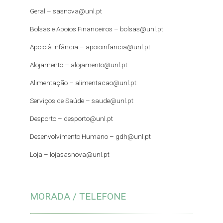
Geral –
sasnova@unl.pt
Bolsas e Apoios Financeiros –
bolsas@unl.pt
Apoio à Infância –
apoioinfancia@unl.pt
Alojamento –
alojamento@unl.pt
Alimentação –
alimentacao@unl.pt
Serviços de Saúde –
saude@unl.pt
Desporto –
desporto@unl.pt
Desenvolvimento Humano – gdh@unl.pt
Loja –
lojasasnova@unl.pt
MORADA / TELEFONE