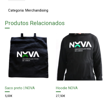
Bloco
(A5)
Categoria:
Merchandising
|
NOVA
Produtos Relacionados
Saco preto | NOVA
Hoodie NOVA
5,00
€
27,50
€