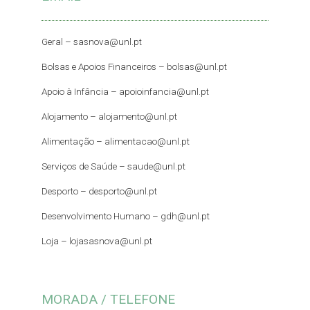
Geral –
sasnova@unl.pt
Bolsas e Apoios Financeiros –
bolsas@unl.pt
Apoio à Infância –
apoioinfancia@unl.pt
Alojamento –
alojamento@unl.pt
Alimentação –
alimentacao@unl.pt
Serviços de Saúde –
saude@unl.pt
Desporto –
desporto@unl.pt
Desenvolvimento Humano – gdh@unl.pt
Loja –
lojasasnova@unl.pt
MORADA / TELEFONE