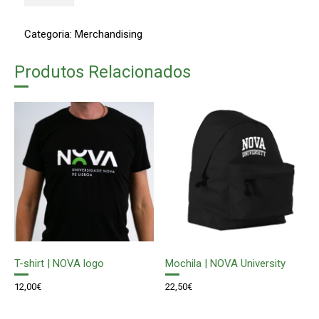
Copo
de
Categoria:
Merchandising
Café
|
NOVA
Produtos Relacionados
T-shirt | NOVA logo
Mochila | NOVA University
12,00
€
22,50
€