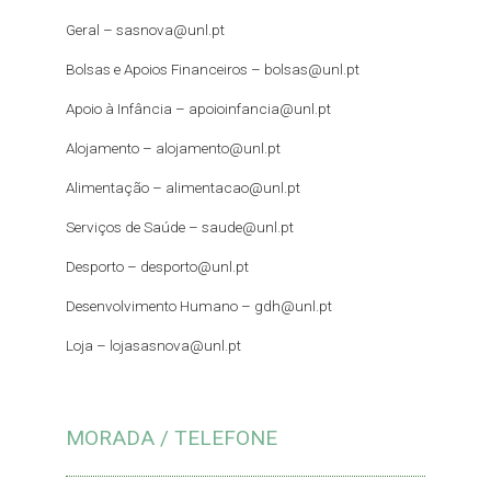
Geral –
sasnova@unl.pt
Bolsas e Apoios Financeiros –
bolsas@unl.pt
Apoio à Infância –
apoioinfancia@unl.pt
Alojamento –
alojamento@unl.pt
Alimentação –
alimentacao@unl.pt
Serviços de Saúde –
saude@unl.pt
Desporto –
desporto@unl.pt
Desenvolvimento Humano – gdh@unl.pt
Loja –
lojasasnova@unl.pt
MORADA / TELEFONE