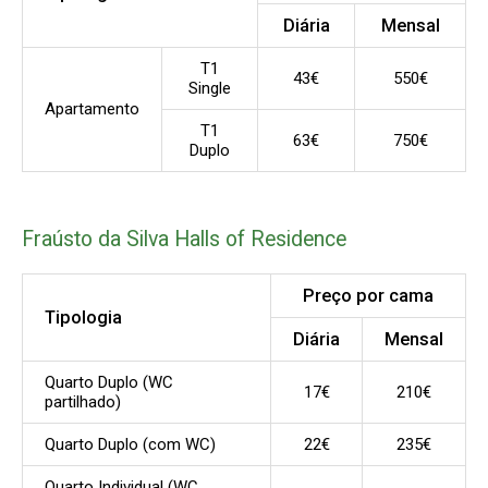
Diária
Mensal
T1
43€
550€
Single
Apartamento
T1
63€
750€
Duplo
Fraústo da Silva Halls of Residence
Preço por cama
Tipologia
Diária
Mensal
Quarto Duplo (WC
17€
210€
partilhado)
Quarto Duplo (com WC)
22€
235€
Quarto Individual (WC