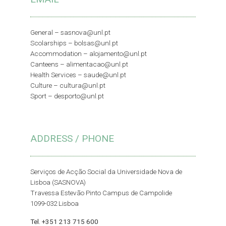
General –
sasnova@unl.pt
Scolarships –
bolsas@unl.pt
Accommodation –
alojamento@unl.pt
Canteens –
alimentacao@unl.pt
Health Services –
saude@unl.pt
Culture –
cultura@unl.pt
Sport –
desporto@unl.pt
ADDRESS / PHONE
Serviços de Acção Social da Universidade Nova de
Lisboa (SASNOVA)
Travessa Estevão Pinto Campus de Campolide
1099-032 Lisboa
Tel. +351 213 715 600