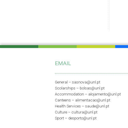
EMAIL
General –
sasnova@unl.pt
Scolarships –
bolsas@unl.pt
Accommodation –
alojamento@unl.pt
Canteens –
alimentacao@unl.pt
Health Services –
saude@unl.pt
Culture –
cultura@unl.pt
Sport –
desporto@unl.pt