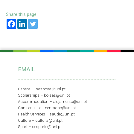
Share this page
EMAIL
General –
sasnova@unl.pt
Scolarships –
bolsas@unl.pt
Accommodation –
alojamento@unl.pt
Canteens –
alimentacao@unl.pt
Health Services –
saude@unl.pt
Culture –
cultura@unl.pt
Sport –
desporto@unl.pt